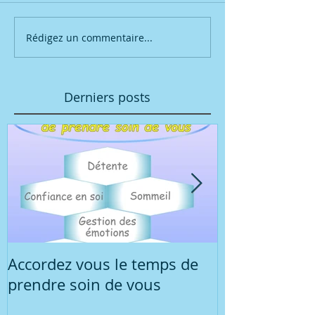
Rédigez un commentaire...
Derniers posts
Accordez vous le temps de
Réunion d'in
prendre soin de vous
concernant l
sophrologie r