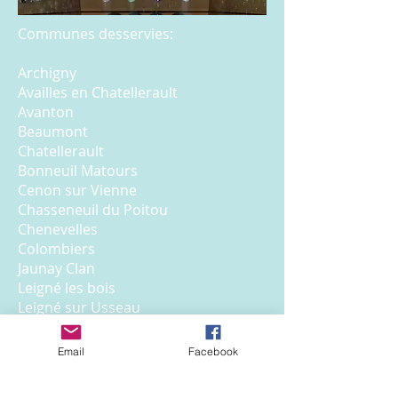
Communes desservies:
Archigny
Availles en Chatellerault
Avanton
Beaumont
Chatellerault
Bonneuil Matours
Cenon sur Vienne
Chasseneuil du Poitou
Chenevelles
Colombiers
Jaunay Clan
Leigné les bois
Leigné sur Usseau
Lencloître
Leugny
Email
Facebook
Marigny Brizay
Migné Auxances