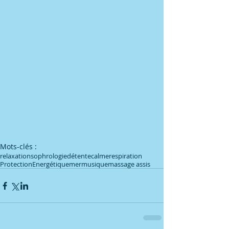
Mots-clés :
relaxation
sophrologie
détente
calme
respiration
Protection
Energétique
mer
musique
massage assis