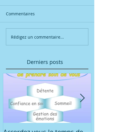
Commentaires
Rédigez un commentaire...
Derniers posts
Accordez vous le temps de
Réunion d'in